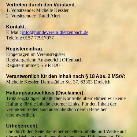
Vertreten durch den Vorstand:
1. Vorsitzende: Michelle Kessler
2. Vorsitzender: Toralf Alert
Kontakt:
E-Mail:
info@hundeverein-dietzenbach.de
Telefon: 0157 77917077
Registereintrag:
Eingetragen im Vereinsregister
Registergericht: Amtsgericht Offenbach
Registernummer: 5 VR 820
Verantwortlich für den Inhalt nach § 18 Abs. 2 MStV:
Michelle Kessler, Darmstädter Str. 37, 63303 Dreieich
Haftungsausschluss (Disclaimer):
Trotz sorgfältiger inhaltlicher Kontrolle übernehmen wir keine
Haftung für die Inhalte externer Links. Für den Inhalt der
verlinkten Seiten sind ausschließlich deren Betreiber
verantwortlich.
Urheberrecht:
Die durch den Seitenbetreiber erstellten Inhalte und Werke auf
dieser Website unterliegen dem deutschen Urheberrecht. Die